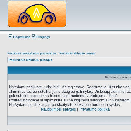
Registruotis
Prisijungti
Peržiūrėti neatsakytus pranešimus
|
Peržiūrėti aktyvias temas
Pagrindinis diskusijų puslapis
Norėdami peržiūrėti 
Norėdami prisijungti turite būti užsiregistravę. Registracija užtrunka vos 
akimirkas tačiau suteikia jums daugiau galimybių. Diskusijų administrat
gali suteikti papildomas teises registruotiems vartotojams. Prieš
užsiregistruodami susipažinkite su naudojimosi sąlygomis ir nuostatomi
Naršydami po diskusijas perskaitykite kiekvieno forumo taisykles.
Naudojimosi sąlygos
|
Privatumo politika