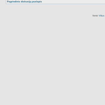
Pagrindinis diskusijų puslapis
Vertė
Viliu