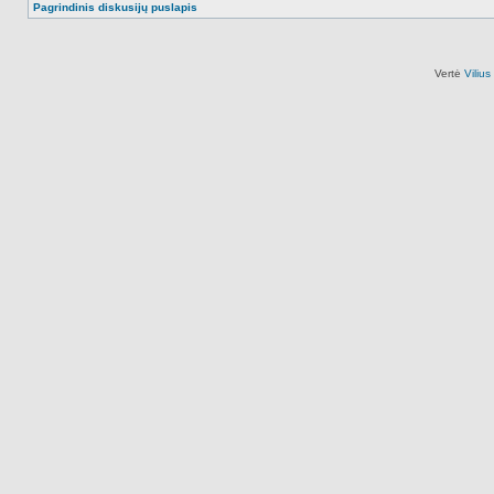
Pagrindinis diskusijų puslapis
Vertė
Viliu