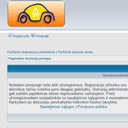
Registruotis
Prisijungti
Peržiūrėti neatsakytus pranešimus
|
Peržiūrėti aktyvias temas
Pagrindinis diskusijų puslapis
Norėdami peržiūrėti 
Norėdami prisijungti turite būti užsiregistravę. Registracija užtrunka vos 
akimirkas tačiau suteikia jums daugiau galimybių. Diskusijų administrat
gali suteikti papildomas teises registruotiems vartotojams. Prieš
užsiregistruodami susipažinkite su naudojimosi sąlygomis ir nuostatomi
Naršydami po diskusijas perskaitykite kiekvieno forumo taisykles.
Naudojimosi sąlygos
|
Privatumo politika