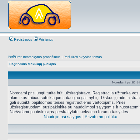
Registruotis
Prisijungti
Peržiūrėti neatsakytus pranešimus
|
Peržiūrėti aktyvias temas
Pagrindinis diskusijų puslapis
Norėdami peržiūrėti 
Norėdami prisijungti turite būti užsiregistravę. Registracija užtrunka vos 
akimirkas tačiau suteikia jums daugiau galimybių. Diskusijų administrat
gali suteikti papildomas teises registruotiems vartotojams. Prieš
užsiregistruodami susipažinkite su naudojimosi sąlygomis ir nuostatomi
Naršydami po diskusijas perskaitykite kiekvieno forumo taisykles.
Naudojimosi sąlygos
|
Privatumo politika