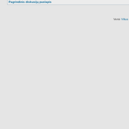
Pagrindinis diskusijų puslapis
Vertė
Viliu