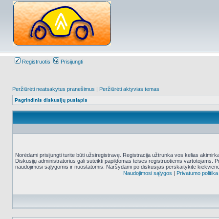
Registruotis
Prisijungti
Peržiūrėti neatsakytus pranešimus
|
Peržiūrėti aktyvias temas
Pagrindinis diskusijų puslapis
Norėdami prisijungti turite būti užsiregistravę. Registracija užtrunka vos kelias akimir
Diskusijų administratorius gali suteikti papildomas teises registruotiems vartotojams. 
naudojimosi sąlygomis ir nuostatomis. Naršydami po diskusijas perskaitykite kiekvieno
Naudojimosi sąlygos
|
Privatumo politika