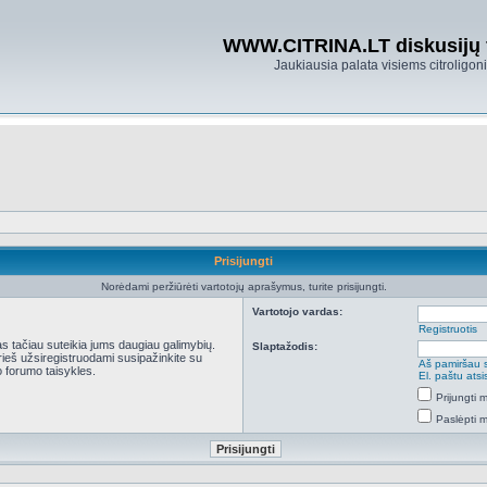
WWW.CITRINA.LT diskusijų
Jaukiausia palata visiems citroligo
Prisijungti
Norėdami peržiūrėti vartotojų aprašymus, turite prisijungti.
Vartotojo vardas:
Registruotis
kas tačiau suteikia jums daugiau galimybių.
Slaptažodis:
Prieš užsiregistruodami susipažinkite su
Aš pamiršau 
 forumo taisykles.
El. paštu ats
Prijungti
Paslėpti 