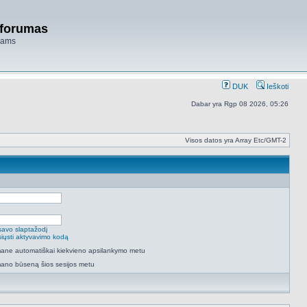
 forumas
niams
DUK
Ieškoti
Dabar yra Rgp 08 2026, 05:26
Visos datos yra Array Etc/GMT-2
savo slaptažodį
isiųsti aktyvavimo kodą
 mane automatiškai kiekvieno apsilankymo metu
mano būseną šios sesijos metu