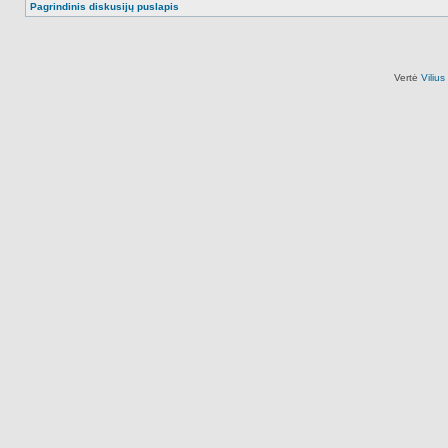
Pagrindinis diskusijų puslapis
Vertė
Viliu