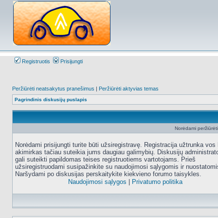
Registruotis
Prisijungti
Peržiūrėti neatsakytus pranešimus
|
Peržiūrėti aktyvias temas
Pagrindinis diskusijų puslapis
Norėdami peržiūrėti 
Norėdami prisijungti turite būti užsiregistravę. Registracija užtrunka vos 
akimirkas tačiau suteikia jums daugiau galimybių. Diskusijų administrat
gali suteikti papildomas teises registruotiems vartotojams. Prieš
užsiregistruodami susipažinkite su naudojimosi sąlygomis ir nuostatomi
Naršydami po diskusijas perskaitykite kiekvieno forumo taisykles.
Naudojimosi sąlygos
|
Privatumo politika