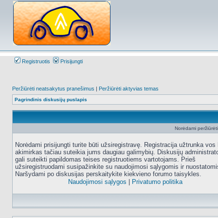
Registruotis
Prisijungti
Peržiūrėti neatsakytus pranešimus
|
Peržiūrėti aktyvias temas
Pagrindinis diskusijų puslapis
Norėdami peržiūrėti 
Norėdami prisijungti turite būti užsiregistravę. Registracija užtrunka vos 
akimirkas tačiau suteikia jums daugiau galimybių. Diskusijų administrat
gali suteikti papildomas teises registruotiems vartotojams. Prieš
užsiregistruodami susipažinkite su naudojimosi sąlygomis ir nuostatomi
Naršydami po diskusijas perskaitykite kiekvieno forumo taisykles.
Naudojimosi sąlygos
|
Privatumo politika