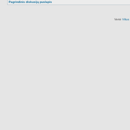
Pagrindinis diskusijų puslapis
Vertė
Viliu