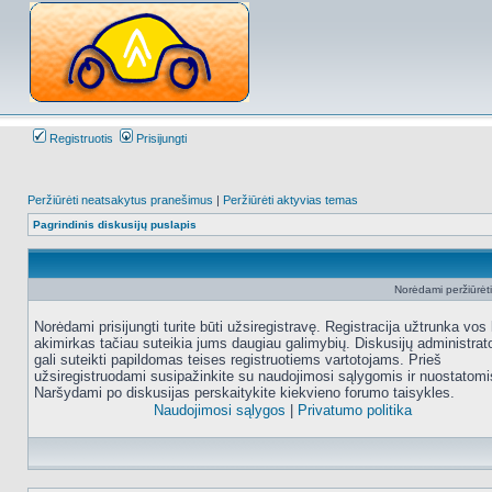
Registruotis
Prisijungti
Peržiūrėti neatsakytus pranešimus
|
Peržiūrėti aktyvias temas
Pagrindinis diskusijų puslapis
Norėdami peržiūrėti 
Norėdami prisijungti turite būti užsiregistravę. Registracija užtrunka vos 
akimirkas tačiau suteikia jums daugiau galimybių. Diskusijų administrat
gali suteikti papildomas teises registruotiems vartotojams. Prieš
užsiregistruodami susipažinkite su naudojimosi sąlygomis ir nuostatomi
Naršydami po diskusijas perskaitykite kiekvieno forumo taisykles.
Naudojimosi sąlygos
|
Privatumo politika