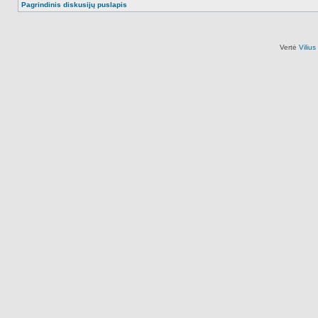
Pagrindinis diskusijų puslapis
Vertė
Viliu