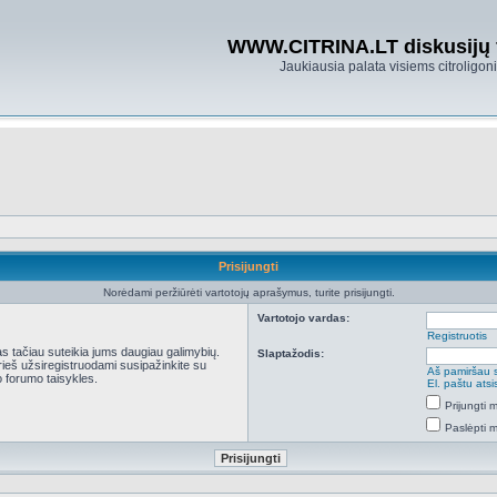
WWW.CITRINA.LT diskusijų
Jaukiausia palata visiems citroligo
Prisijungti
Norėdami peržiūrėti vartotojų aprašymus, turite prisijungti.
Vartotojo vardas:
Registruotis
kas tačiau suteikia jums daugiau galimybių.
Slaptažodis:
Prieš užsiregistruodami susipažinkite su
Aš pamiršau 
 forumo taisykles.
El. paštu ats
Prijungti
Paslėpti 