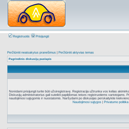
Registruotis
Prisijungti
Peržiūrėti neatsakytus pranešimus
|
Peržiūrėti aktyvias temas
Pagrindinis diskusijų puslapis
Norėdami prisijungti turite būti užsiregistravę. Registracija užtrunka vos kelias akimir
Diskusijų administratorius gali suteikti papildomas teises registruotiems vartotojams. 
naudojimosi sąlygomis ir nuostatomis. Naršydami po diskusijas perskaitykite kiekvieno
Naudojimosi sąlygos
|
Privatumo politika