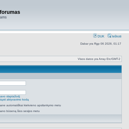
 forumas
niams
DUK
Ieškoti
Dabar yra Rgp 06 2026, 01:17
Visos datos yra Array Etc/GMT-2
savo slaptažodį
isiųsti aktyvavimo kodą
 mane automatiškai kiekvieno apsilankymo metu
mano būseną šios sesijos metu