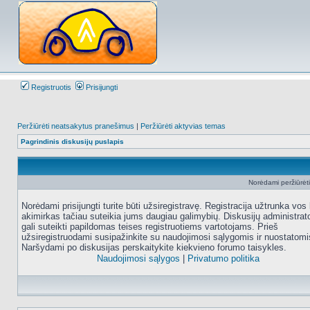
Registruotis
Prisijungti
Peržiūrėti neatsakytus pranešimus
|
Peržiūrėti aktyvias temas
Pagrindinis diskusijų puslapis
Norėdami peržiūrėti 
Norėdami prisijungti turite būti užsiregistravę. Registracija užtrunka vos 
akimirkas tačiau suteikia jums daugiau galimybių. Diskusijų administrat
gali suteikti papildomas teises registruotiems vartotojams. Prieš
užsiregistruodami susipažinkite su naudojimosi sąlygomis ir nuostatomi
Naršydami po diskusijas perskaitykite kiekvieno forumo taisykles.
Naudojimosi sąlygos
|
Privatumo politika