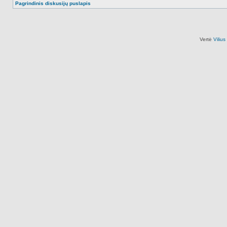
Pagrindinis diskusijų puslapis
Vertė
Viliu