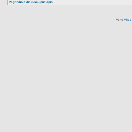
Pagrindinis diskusijų puslapis
Vertė
Viliu