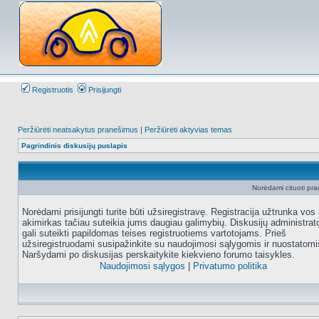
Registruotis
Prisijungti
Peržiūrėti neatsakytus pranešimus
|
Peržiūrėti aktyvias temas
Pagrindinis diskusijų puslapis
Norėdami cituoti pran
Norėdami prisijungti turite būti užsiregistravę. Registracija užtrunka vos 
akimirkas tačiau suteikia jums daugiau galimybių. Diskusijų administrat
gali suteikti papildomas teises registruotiems vartotojams. Prieš
užsiregistruodami susipažinkite su naudojimosi sąlygomis ir nuostatomi
Naršydami po diskusijas perskaitykite kiekvieno forumo taisykles.
Naudojimosi sąlygos
|
Privatumo politika