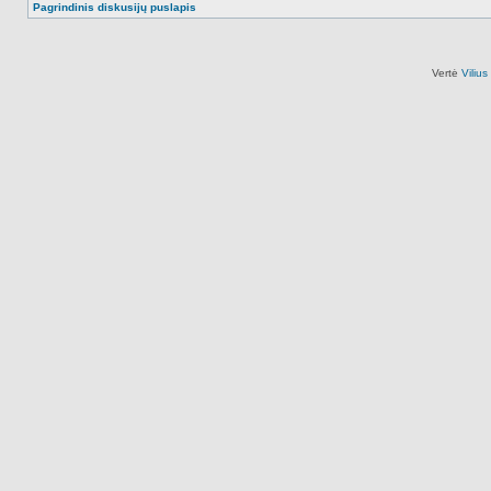
Pagrindinis diskusijų puslapis
Vertė
Viliu