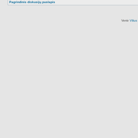
Pagrindinis diskusijų puslapis
Vertė
Viliu