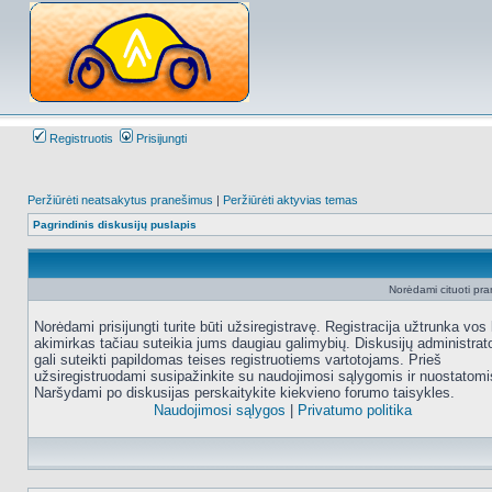
Registruotis
Prisijungti
Peržiūrėti neatsakytus pranešimus
|
Peržiūrėti aktyvias temas
Pagrindinis diskusijų puslapis
Norėdami cituoti pran
Norėdami prisijungti turite būti užsiregistravę. Registracija užtrunka vos 
akimirkas tačiau suteikia jums daugiau galimybių. Diskusijų administrat
gali suteikti papildomas teises registruotiems vartotojams. Prieš
užsiregistruodami susipažinkite su naudojimosi sąlygomis ir nuostatomi
Naršydami po diskusijas perskaitykite kiekvieno forumo taisykles.
Naudojimosi sąlygos
|
Privatumo politika