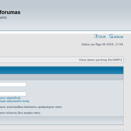
 forumas
niams
DUK
Ieškoti
Dabar yra Rgp 06 2026, 17:04
Visos datos yra Array Etc/GMT-2
savo slaptažodį
isiųsti aktyvavimo kodą
 mane automatiškai kiekvieno apsilankymo metu
mano būseną šios sesijos metu