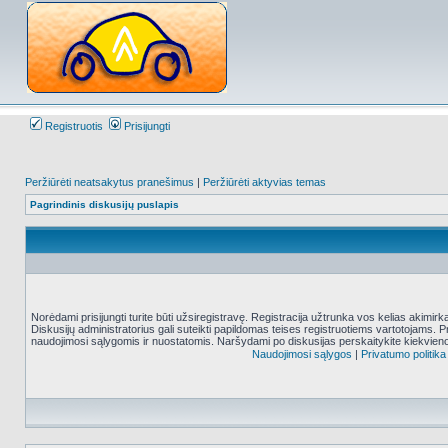
Registruotis
Prisijungti
Peržiūrėti neatsakytus pranešimus
|
Peržiūrėti aktyvias temas
Pagrindinis diskusijų puslapis
Norėdami prisijungti turite būti užsiregistravę. Registracija užtrunka vos kelias akimir
Diskusijų administratorius gali suteikti papildomas teises registruotiems vartotojams. 
naudojimosi sąlygomis ir nuostatomis. Naršydami po diskusijas perskaitykite kiekvieno
Naudojimosi sąlygos
|
Privatumo politika