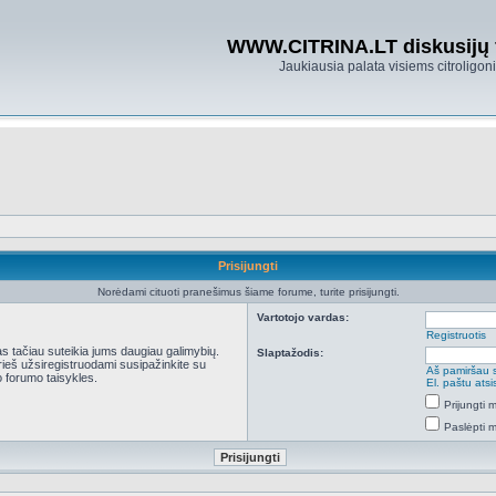
WWW.CITRINA.LT diskusijų
Jaukiausia palata visiems citroligo
Prisijungti
Norėdami cituoti pranešimus šiame forume, turite prisijungti.
Vartotojo vardas:
Registruotis
kas tačiau suteikia jums daugiau galimybių.
Slaptažodis:
Prieš užsiregistruodami susipažinkite su
Aš pamiršau 
 forumo taisykles.
El. paštu ats
Prijungti
Paslėpti 