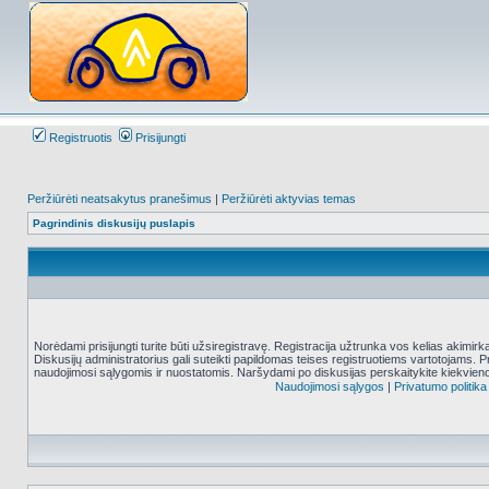
Registruotis
Prisijungti
Peržiūrėti neatsakytus pranešimus
|
Peržiūrėti aktyvias temas
Pagrindinis diskusijų puslapis
Norėdami prisijungti turite būti užsiregistravę. Registracija užtrunka vos kelias akimir
Diskusijų administratorius gali suteikti papildomas teises registruotiems vartotojams. 
naudojimosi sąlygomis ir nuostatomis. Naršydami po diskusijas perskaitykite kiekvieno
Naudojimosi sąlygos
|
Privatumo politika