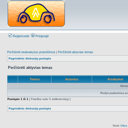
Registruotis
Prisijungti
Peržiūrėti neatsakytus pranešimus
|
Peržiūrėti aktyvias temas
Pagrindinis diskusijų puslapis
Peržiūrėti aktyvias temas
Temos
Autorius
Atsakymai
Neras
Rodyti paskutinius p
Puslapis
1
iš
1
[ Paieška rado 0 atitikmenis(ų) ]
Pagrindinis diskusijų puslapis
Vertė
Viliu