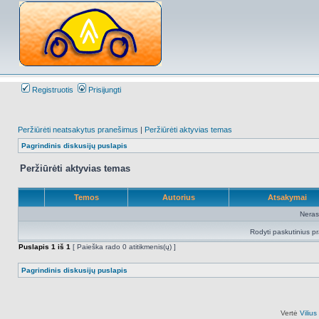
Registruotis
Prisijungti
Peržiūrėti neatsakytus pranešimus
|
Peržiūrėti aktyvias temas
Pagrindinis diskusijų puslapis
Peržiūrėti aktyvias temas
Temos
Autorius
Atsakymai
Neras
Rodyti paskutinius p
Puslapis
1
iš
1
[ Paieška rado 0 atitikmenis(ų) ]
Pagrindinis diskusijų puslapis
Vertė
Viliu