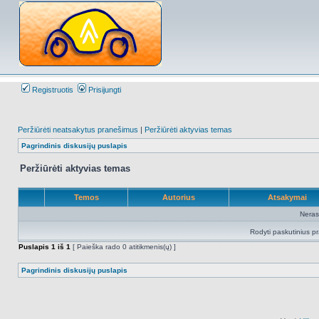
Registruotis
Prisijungti
Peržiūrėti neatsakytus pranešimus
|
Peržiūrėti aktyvias temas
Pagrindinis diskusijų puslapis
Peržiūrėti aktyvias temas
Temos
Autorius
Atsakymai
Neras
Rodyti paskutinius p
Puslapis
1
iš
1
[ Paieška rado 0 atitikmenis(ų) ]
Pagrindinis diskusijų puslapis