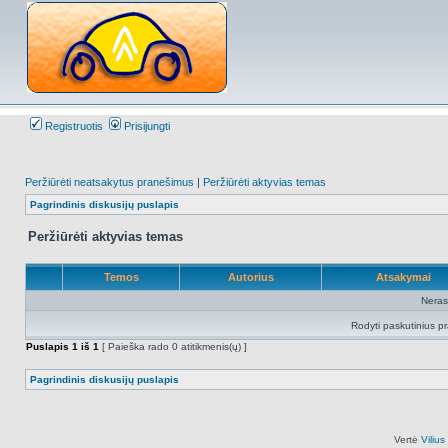
Registruotis
Prisijungti
Peržiūrėti neatsakytus pranešimus
|
Peržiūrėti aktyvias temas
Pagrindinis diskusijų puslapis
Peržiūrėti aktyvias temas
Temos
Autorius
Atsakymai
Neras
Rodyti paskutinius p
Puslapis
1
iš
1
[ Paieška rado 0 atitikmenis(ų) ]
Pagrindinis diskusijų puslapis
Vertė
Viliu