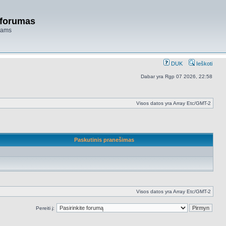
 forumas
niams
DUK
Ieškoti
Dabar yra Rgp 07 2026, 22:58
Visos datos yra Array Etc/GMT-2
Paskutinis pranešimas
Visos datos yra Array Etc/GMT-2
Pereiti į: