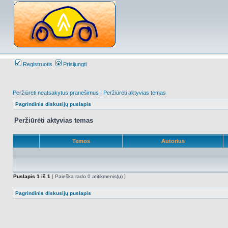
Registruotis
Prisijungti
Peržiūrėti neatsakytus pranešimus
|
Peržiūrėti aktyvias temas
Pagrindinis diskusijų puslapis
Peržiūrėti aktyvias temas
Temos
Autorius
Puslapis
1
iš
1
[ Paieška rado 0 atitikmenis(ų) ]
Pagrindinis diskusijų puslapis