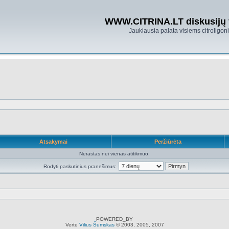
WWW.CITRINA.LT diskusijų
Jaukiausia palata visiems citroligo
Atsakymai
Peržiūrėta
Nerastas nei vienas atitikmuo.
Rodyti paskutinius pranešimus:
POWERED_BY
Vertė
Vilius Šumskas
© 2003, 2005, 2007