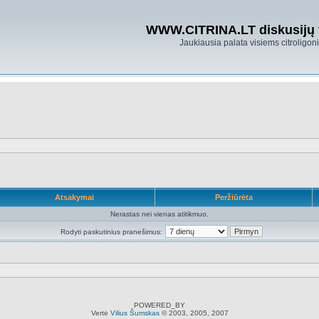
WWW.CITRINA.LT diskusijų
Jaukiausia palata visiems citroligo
Atsakymai
Peržiūrėta
Nerastas nei vienas atitikmuo.
Rodyti paskutinius pranešimus:
POWERED_BY
Vertė
Vilius Šumskas
© 2003, 2005, 2007