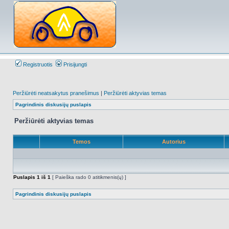
Registruotis
Prisijungti
Peržiūrėti neatsakytus pranešimus
|
Peržiūrėti aktyvias temas
Pagrindinis diskusijų puslapis
Peržiūrėti aktyvias temas
Temos
Autorius
Puslapis
1
iš
1
[ Paieška rado 0 atitikmenis(ų) ]
Pagrindinis diskusijų puslapis