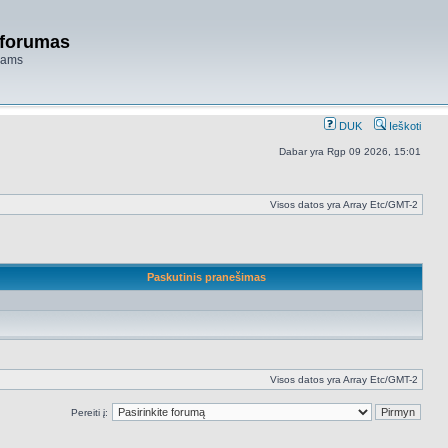
 forumas
niams
DUK
Ieškoti
Dabar yra Rgp 09 2026, 15:01
Visos datos yra Array Etc/GMT-2
Paskutinis pranešimas
Visos datos yra Array Etc/GMT-2
Pereiti į: