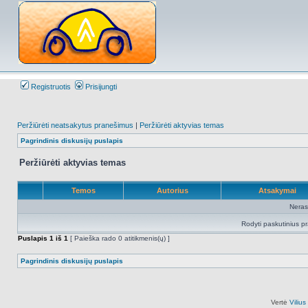
Registruotis
Prisijungti
Peržiūrėti neatsakytus pranešimus
|
Peržiūrėti aktyvias temas
Pagrindinis diskusijų puslapis
Peržiūrėti aktyvias temas
Temos
Autorius
Atsakymai
Neras
Rodyti paskutinius p
Puslapis
1
iš
1
[ Paieška rado 0 atitikmenis(ų) ]
Pagrindinis diskusijų puslapis
Vertė
Viliu