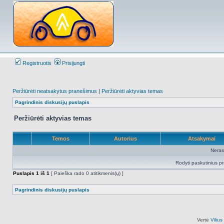
Registruotis
Prisijungti
Peržiūrėti neatsakytus pranešimus
|
Peržiūrėti aktyvias temas
Pagrindinis diskusijų puslapis
Peržiūrėti aktyvias temas
Temos
Autorius
Atsakymai
Neras
Rodyti paskutinius p
Puslapis
1
iš
1
[ Paieška rado 0 atitikmenis(ų) ]
Pagrindinis diskusijų puslapis
Vertė
Viliu