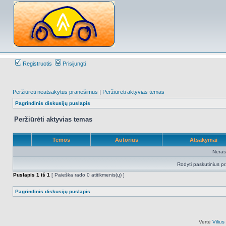
Registruotis
Prisijungti
Peržiūrėti neatsakytus pranešimus
|
Peržiūrėti aktyvias temas
Pagrindinis diskusijų puslapis
Peržiūrėti aktyvias temas
Temos
Autorius
Atsakymai
Neras
Rodyti paskutinius p
Puslapis
1
iš
1
[ Paieška rado 0 atitikmenis(ų) ]
Pagrindinis diskusijų puslapis
Vertė
Viliu