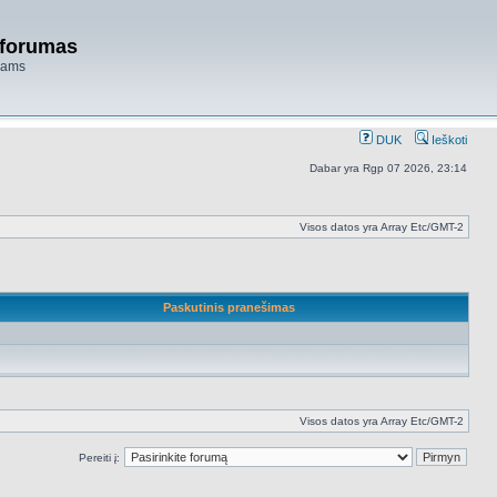
 forumas
niams
DUK
Ieškoti
Dabar yra Rgp 07 2026, 23:14
Visos datos yra Array Etc/GMT-2
Paskutinis pranešimas
Visos datos yra Array Etc/GMT-2
Pereiti į: