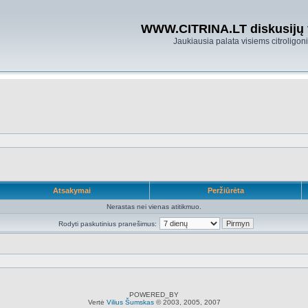
WWW.CITRINA.LT diskusijų
Jaukiausia palata visiems citroligo
Atsakymai
Peržiūrėta
Nerastas nei vienas atitikmuo.
Rodyti paskutinius pranešimus:
POWERED_BY
Vertė
Vilius Šumskas
© 2003, 2005, 2007