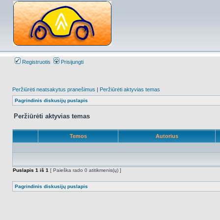
Registruotis
Prisijungti
Peržiūrėti neatsakytus pranešimus
|
Peržiūrėti aktyvias temas
Pagrindinis diskusijų puslapis
Peržiūrėti aktyvias temas
Temos
Autorius
Puslapis
1
iš
1
[ Paieška rado 0 atitikmenis(ų) ]
Pagrindinis diskusijų puslapis