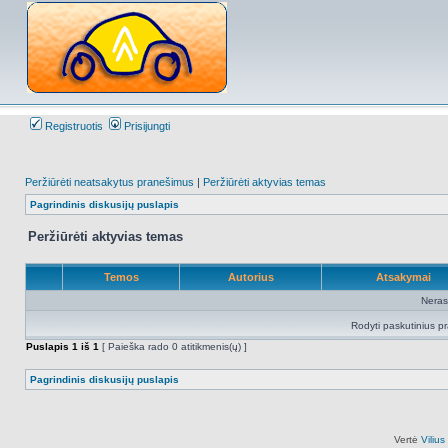
Registruotis
Prisijungti
Peržiūrėti neatsakytus pranešimus
|
Peržiūrėti aktyvias temas
Pagrindinis diskusijų puslapis
Peržiūrėti aktyvias temas
Temos
Autorius
Atsakymai
Neras
Rodyti paskutinius p
Puslapis
1
iš
1
[ Paieška rado 0 atitikmenis(ų) ]
Pagrindinis diskusijų puslapis
Vertė
Viliu