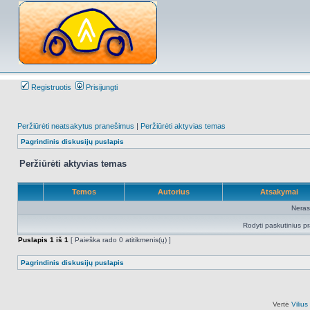
Registruotis
Prisijungti
Peržiūrėti neatsakytus pranešimus
|
Peržiūrėti aktyvias temas
Pagrindinis diskusijų puslapis
Peržiūrėti aktyvias temas
Temos
Autorius
Atsakymai
Neras
Rodyti paskutinius p
Puslapis
1
iš
1
[ Paieška rado 0 atitikmenis(ų) ]
Pagrindinis diskusijų puslapis
Vertė
Viliu