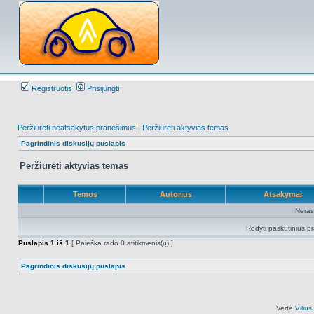
Registruotis
Prisijungti
Peržiūrėti neatsakytus pranešimus
|
Peržiūrėti aktyvias temas
Pagrindinis diskusijų puslapis
Peržiūrėti aktyvias temas
Temos
Autorius
Atsakymai
Neras
Rodyti paskutinius p
Puslapis
1
iš
1
[ Paieška rado 0 atitikmenis(ų) ]
Pagrindinis diskusijų puslapis
Vertė
Viliu