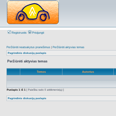
Registruotis
Prisijungti
Peržiūrėti neatsakytus pranešimus
|
Peržiūrėti aktyvias temas
Pagrindinis diskusijų puslapis
Peržiūrėti aktyvias temas
Temos
Autorius
Puslapis
1
iš
1
[ Paieška rado 0 atitikmenis(ų) ]
Pagrindinis diskusijų puslapis