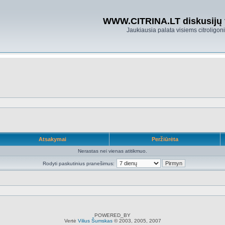
WWW.CITRINA.LT diskusijų
Jaukiausia palata visiems citroligo
Atsakymai
Peržiūrėta
Nerastas nei vienas atitikmuo.
Rodyti paskutinius pranešimus:
POWERED_BY
Vertė
Vilius Šumskas
© 2003, 2005, 2007