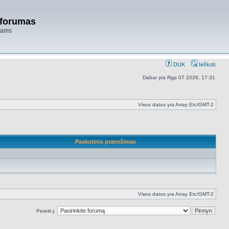
 forumas
niams
DUK
Ieškoti
Dabar yra Rgp 07 2026, 17:31
Visos datos yra Array Etc/GMT-2
Paskutinis pranešimas
Visos datos yra Array Etc/GMT-2
Pereiti į: