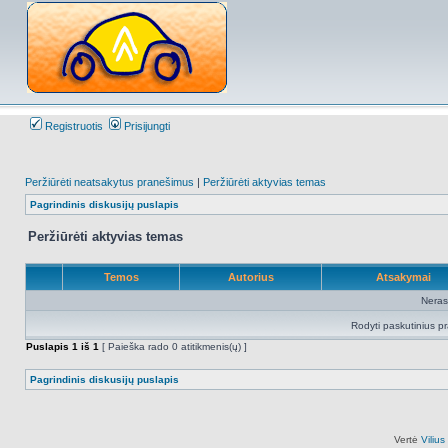
Registruotis
Prisijungti
Peržiūrėti neatsakytus pranešimus
|
Peržiūrėti aktyvias temas
Pagrindinis diskusijų puslapis
Peržiūrėti aktyvias temas
Temos
Autorius
Atsakymai
Neras
Rodyti paskutinius p
Puslapis
1
iš
1
[ Paieška rado 0 atitikmenis(ų) ]
Pagrindinis diskusijų puslapis
Vertė
Viliu