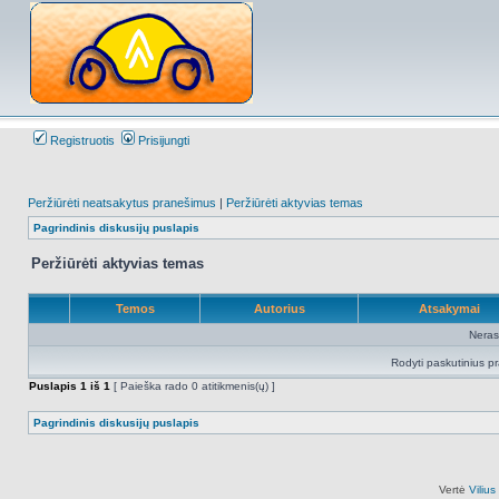
Registruotis
Prisijungti
Peržiūrėti neatsakytus pranešimus
|
Peržiūrėti aktyvias temas
Pagrindinis diskusijų puslapis
Peržiūrėti aktyvias temas
Temos
Autorius
Atsakymai
Neras
Rodyti paskutinius p
Puslapis
1
iš
1
[ Paieška rado 0 atitikmenis(ų) ]
Pagrindinis diskusijų puslapis
Vertė
Viliu