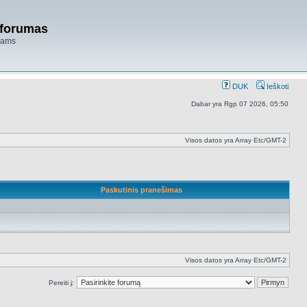
 forumas
niams
DUK
Ieškoti
Dabar yra Rgp 07 2026, 05:50
Visos datos yra Array Etc/GMT-2
Paskutinis pranešimas
Visos datos yra Array Etc/GMT-2
Pereiti į: