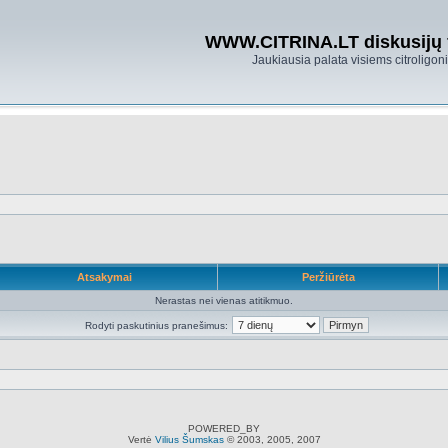
WWW.CITRINA.LT diskusijų
Jaukiausia palata visiems citroligo
Atsakymai
Peržiūrėta
Nerastas nei vienas atitikmuo.
Rodyti paskutinius pranešimus:
POWERED_BY
Vertė
Vilius Šumskas
© 2003, 2005, 2007