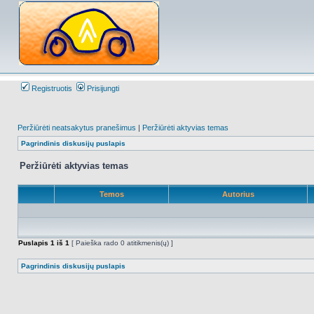
Registruotis
Prisijungti
Peržiūrėti neatsakytus pranešimus
|
Peržiūrėti aktyvias temas
Pagrindinis diskusijų puslapis
Peržiūrėti aktyvias temas
Temos
Autorius
Puslapis
1
iš
1
[ Paieška rado 0 atitikmenis(ų) ]
Pagrindinis diskusijų puslapis