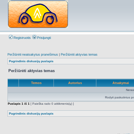
Registruotis
Prisijungti
Peržiūrėti neatsakytus pranešimus
|
Peržiūrėti aktyvias temas
Pagrindinis diskusijų puslapis
Peržiūrėti aktyvias temas
Temos
Autorius
Atsakymai
Neras
Rodyti paskutinius p
Puslapis
1
iš
1
[ Paieška rado 0 atitikmenis(ų) ]
Pagrindinis diskusijų puslapis