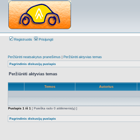
Registruotis
Prisijungti
Peržiūrėti neatsakytus pranešimus
|
Peržiūrėti aktyvias temas
Pagrindinis diskusijų puslapis
Peržiūrėti aktyvias temas
Temos
Autorius
Puslapis
1
iš
1
[ Paieška rado 0 atitikmenis(ų) ]
Pagrindinis diskusijų puslapis