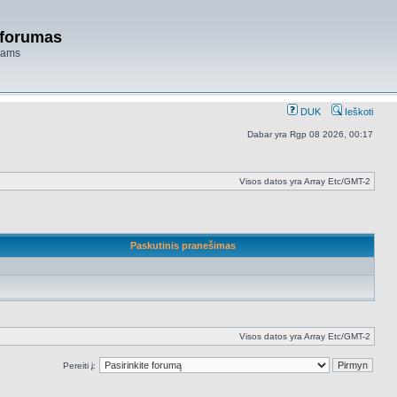
 forumas
niams
DUK
Ieškoti
Dabar yra Rgp 08 2026, 00:17
Visos datos yra Array Etc/GMT-2
Paskutinis pranešimas
Visos datos yra Array Etc/GMT-2
Pereiti į: