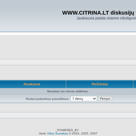
WWW.CITRINA.LT diskusijų
Jaukiausia palata visiems citroligo
Atsakymai
Peržiūrėta
Nerastas nei vienas atitikmuo.
Rodyti paskutinius pranešimus:
POWERED_BY
Vertė
Vilius Šumskas
© 2003, 2005, 2007