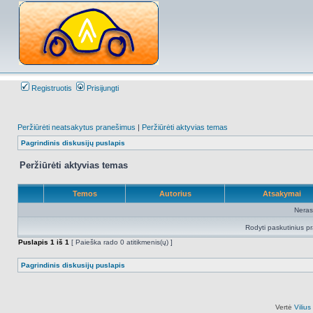
Registruotis
Prisijungti
Peržiūrėti neatsakytus pranešimus
|
Peržiūrėti aktyvias temas
Pagrindinis diskusijų puslapis
Peržiūrėti aktyvias temas
Temos
Autorius
Atsakymai
Neras
Rodyti paskutinius p
Puslapis
1
iš
1
[ Paieška rado 0 atitikmenis(ų) ]
Pagrindinis diskusijų puslapis
Vertė
Viliu