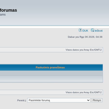
 forumas
niams
DUK
Ieškoti
Dabar yra Rgp 06 2026, 04:38
Visos datos yra Array Etc/GMT-2
Paskutinis pranešimas
Visos datos yra Array Etc/GMT-2
Pereiti į: