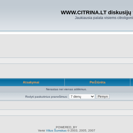
WWW.CITRINA.LT diskusijų
Jaukiausia palata visiems citroligo
Atsakymai
Peržiūrėta
Nerastas nei vienas atitikmuo.
Rodyti paskutinius pranešimus:
POWERED_BY
Vertė
Vilius Šumskas
© 2003, 2005, 2007