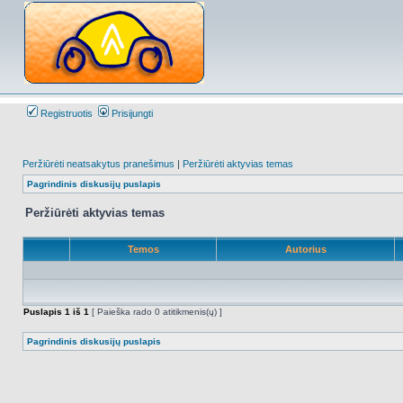
Registruotis
Prisijungti
Peržiūrėti neatsakytus pranešimus
|
Peržiūrėti aktyvias temas
Pagrindinis diskusijų puslapis
Peržiūrėti aktyvias temas
Temos
Autorius
Puslapis
1
iš
1
[ Paieška rado 0 atitikmenis(ų) ]
Pagrindinis diskusijų puslapis