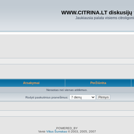
WWW.CITRINA.LT diskusijų
Jaukiausia palata visiems citroligo
Atsakymai
Peržiūrėta
Nerastas nei vienas atitikmuo.
Rodyti paskutinius pranešimus:
POWERED_BY
Vertė
Vilius Šumskas
© 2003, 2005, 2007