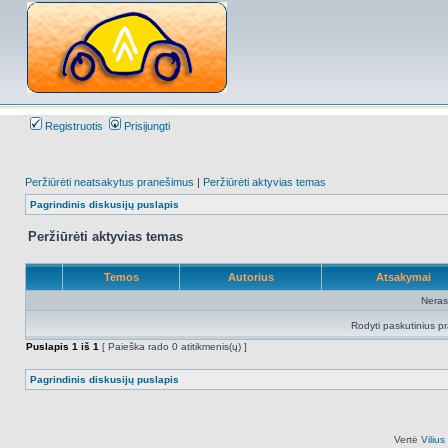
Registruotis
Prisijungti
Peržiūrėti neatsakytus pranešimus
|
Peržiūrėti aktyvias temas
Pagrindinis diskusijų puslapis
Peržiūrėti aktyvias temas
Temos
Autorius
Atsakymai
Neras
Rodyti paskutinius p
Puslapis
1
iš
1
[ Paieška rado 0 atitikmenis(ų) ]
Pagrindinis diskusijų puslapis
Vertė
Viliu