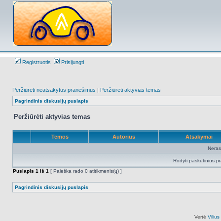
Registruotis
Prisijungti
Peržiūrėti neatsakytus pranešimus
|
Peržiūrėti aktyvias temas
Pagrindinis diskusijų puslapis
Peržiūrėti aktyvias temas
Temos
Autorius
Atsakymai
Neras
Rodyti paskutinius p
Puslapis
1
iš
1
[ Paieška rado 0 atitikmenis(ų) ]
Pagrindinis diskusijų puslapis
Vertė
Viliu