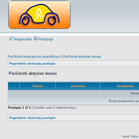
Registruotis
Prisijungti
Peržiūrėti neatsakytus pranešimus
|
Peržiūrėti aktyvias temas
Pagrindinis diskusijų puslapis
Peržiūrėti aktyvias temas
Temos
Autorius
Atsakymai
Neras
Rodyti paskutinius p
Puslapis
1
iš
1
[ Paieška rado 0 atitikmenis(ų) ]
Pagrindinis diskusijų puslapis
Vertė
Viliu