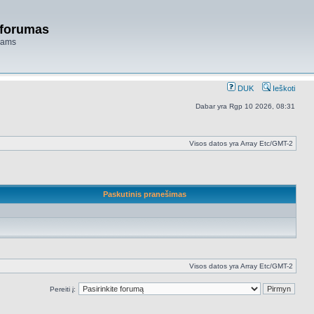
 forumas
niams
DUK
Ieškoti
Dabar yra Rgp 10 2026, 08:31
Visos datos yra Array Etc/GMT-2
Paskutinis pranešimas
Visos datos yra Array Etc/GMT-2
Pereiti į: