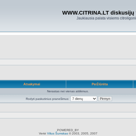
WWW.CITRINA.LT diskusijų
Jaukiausia palata visiems citroligo
Atsakymai
Peržiūrėta
Nerastas nei vienas atitikmuo.
Rodyti paskutinius pranešimus:
POWERED_BY
Vertė
Vilius Šumskas
© 2003, 2005, 2007