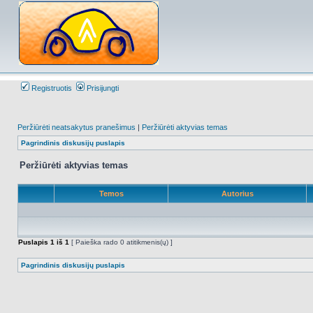
Registruotis
Prisijungti
Peržiūrėti neatsakytus pranešimus
|
Peržiūrėti aktyvias temas
Pagrindinis diskusijų puslapis
Peržiūrėti aktyvias temas
Temos
Autorius
Puslapis
1
iš
1
[ Paieška rado 0 atitikmenis(ų) ]
Pagrindinis diskusijų puslapis