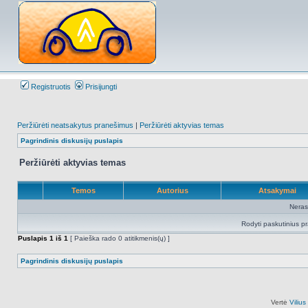
Registruotis
Prisijungti
Peržiūrėti neatsakytus pranešimus
|
Peržiūrėti aktyvias temas
Pagrindinis diskusijų puslapis
Peržiūrėti aktyvias temas
Temos
Autorius
Atsakymai
Neras
Rodyti paskutinius p
Puslapis
1
iš
1
[ Paieška rado 0 atitikmenis(ų) ]
Pagrindinis diskusijų puslapis
Vertė
Viliu