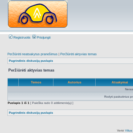
Registruotis
Prisijungti
Peržiūrėti neatsakytus pranešimus
|
Peržiūrėti aktyvias temas
Pagrindinis diskusijų puslapis
Peržiūrėti aktyvias temas
Temos
Autorius
Atsakymai
Neras
Rodyti paskutinius p
Puslapis
1
iš
1
[ Paieška rado 0 atitikmenis(ų) ]
Pagrindinis diskusijų puslapis
Vertė
Viliu