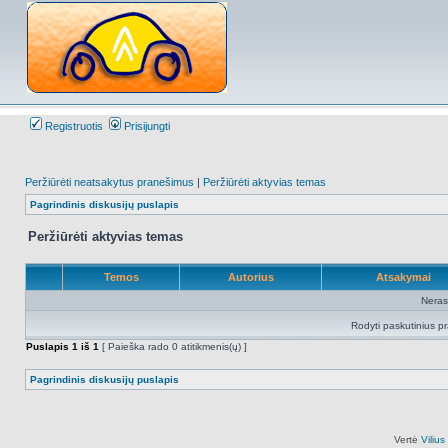
Registruotis
Prisijungti
Peržiūrėti neatsakytus pranešimus
|
Peržiūrėti aktyvias temas
Pagrindinis diskusijų puslapis
Peržiūrėti aktyvias temas
Temos
Autorius
Atsakymai
Neras
Rodyti paskutinius p
Puslapis
1
iš
1
[ Paieška rado 0 atitikmenis(ų) ]
Pagrindinis diskusijų puslapis
Vertė
Viliu