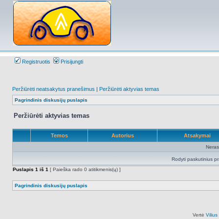
Registruotis
Prisijungti
Peržiūrėti neatsakytus pranešimus
|
Peržiūrėti aktyvias temas
Pagrindinis diskusijų puslapis
Peržiūrėti aktyvias temas
Temos
Autorius
Atsakymai
Neras
Rodyti paskutinius p
Puslapis
1
iš
1
[ Paieška rado 0 atitikmenis(ų) ]
Pagrindinis diskusijų puslapis
Vertė
Viliu