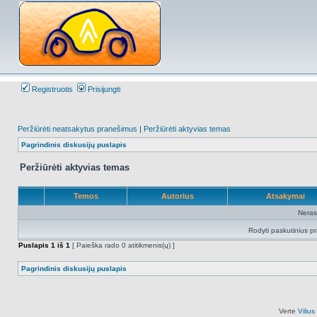
Registruotis
Prisijungti
Peržiūrėti neatsakytus pranešimus
|
Peržiūrėti aktyvias temas
Pagrindinis diskusijų puslapis
Peržiūrėti aktyvias temas
Temos
Autorius
Atsakymai
Neras
Rodyti paskutinius p
Puslapis
1
iš
1
[ Paieška rado 0 atitikmenis(ų) ]
Pagrindinis diskusijų puslapis
Vertė
Viliu