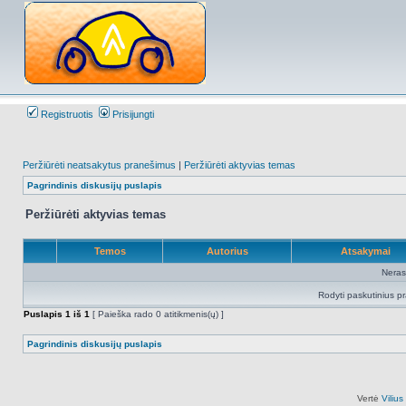
Registruotis
Prisijungti
Peržiūrėti neatsakytus pranešimus
|
Peržiūrėti aktyvias temas
Pagrindinis diskusijų puslapis
Peržiūrėti aktyvias temas
Temos
Autorius
Atsakymai
Neras
Rodyti paskutinius p
Puslapis
1
iš
1
[ Paieška rado 0 atitikmenis(ų) ]
Pagrindinis diskusijų puslapis
Vertė
Viliu