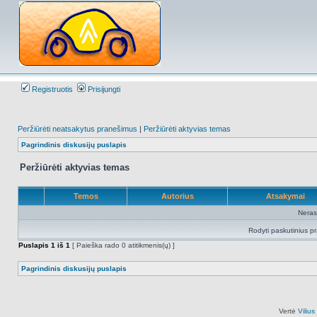
Registruotis
Prisijungti
Peržiūrėti neatsakytus pranešimus
|
Peržiūrėti aktyvias temas
Pagrindinis diskusijų puslapis
Peržiūrėti aktyvias temas
Temos
Autorius
Atsakymai
Neras
Rodyti paskutinius p
Puslapis
1
iš
1
[ Paieška rado 0 atitikmenis(ų) ]
Pagrindinis diskusijų puslapis
Vertė
Viliu