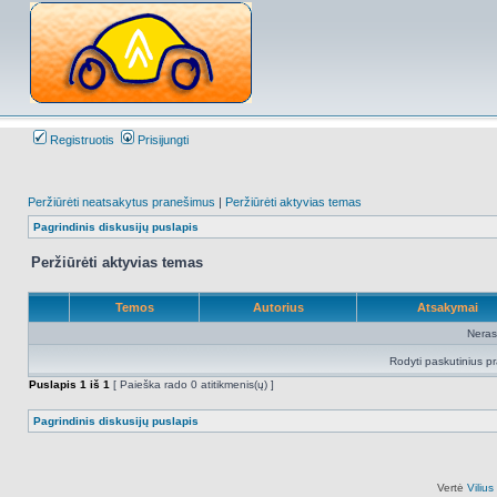
Registruotis
Prisijungti
Peržiūrėti neatsakytus pranešimus
|
Peržiūrėti aktyvias temas
Pagrindinis diskusijų puslapis
Peržiūrėti aktyvias temas
Temos
Autorius
Atsakymai
Neras
Rodyti paskutinius p
Puslapis
1
iš
1
[ Paieška rado 0 atitikmenis(ų) ]
Pagrindinis diskusijų puslapis
Vertė
Viliu