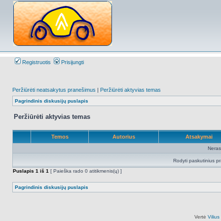
Registruotis
Prisijungti
Peržiūrėti neatsakytus pranešimus
|
Peržiūrėti aktyvias temas
Pagrindinis diskusijų puslapis
Peržiūrėti aktyvias temas
Temos
Autorius
Atsakymai
Neras
Rodyti paskutinius p
Puslapis
1
iš
1
[ Paieška rado 0 atitikmenis(ų) ]
Pagrindinis diskusijų puslapis
Vertė
Viliu