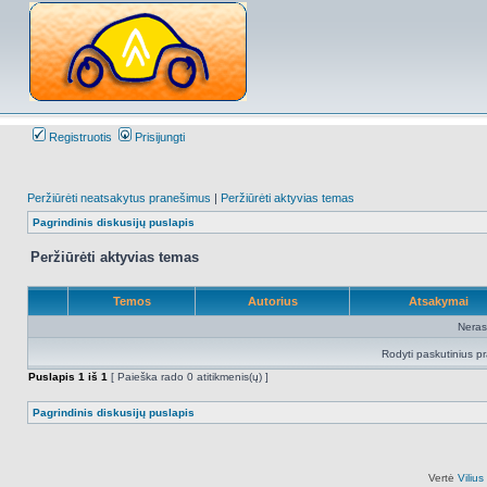
Registruotis
Prisijungti
Peržiūrėti neatsakytus pranešimus
|
Peržiūrėti aktyvias temas
Pagrindinis diskusijų puslapis
Peržiūrėti aktyvias temas
Temos
Autorius
Atsakymai
Neras
Rodyti paskutinius p
Puslapis
1
iš
1
[ Paieška rado 0 atitikmenis(ų) ]
Pagrindinis diskusijų puslapis
Vertė
Viliu